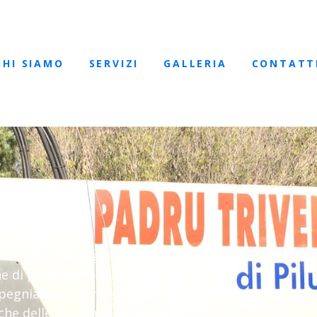
CHI SIAMO
SERVIZI
GALLERIA
CONTATT
mento nella Sardegna
e di pozzi per acqua di alta
mpegniamo a fornire soluzioni
iche delle comunità di Sassari e