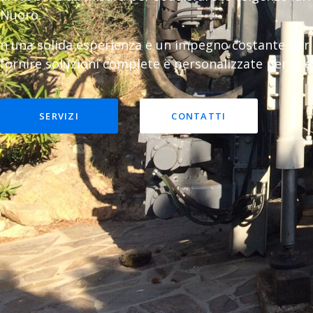
Nuoro.
n una solida esperienza e un impegno costante per 
fornire soluzioni complete e personalizzate per le es
SERVIZI
CONTATTI