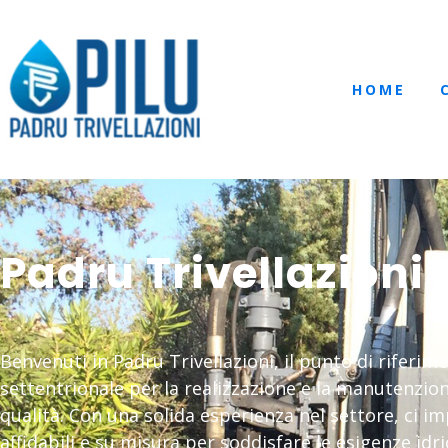
HOME
Padru Trivellazioni
Benvenuti in Padru Trivellazioni, il punto di riferi
settentrionale per la realizzazione e la manutenzion
qualità. Con una solida esperienza nel settore, ci i
affidabili e su misura per soddisfare le esigenze idr