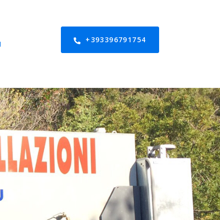
+393396791754
I