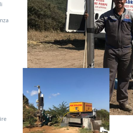
i
enza
e
ire