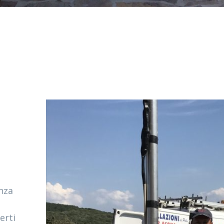
enza
erti