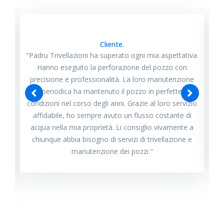
Cliente.
va.
"Sono rimasto estremamente soddisfatto del servizio
di manutenzione offerto da Padru Trivellazioni. Il loro
ne
team è competente e cortese, e hanno risolto
prontamente tutti i problemi che ho avuto con il mio
zio
pozzo. Grazie al loro intervento tempestivo, il mio
i
sistema idrico è sempre stato efficiente e senza
 a
intoppi. Li raccomando a chiunque abbia bisogno di
e
servizi di manutenzione per pozzi d'acqua."